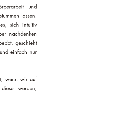
Eine der meiner Meinung nach fantastischsten Eigenschaften von Körperarbeit und 
stummen lassen. 
 sich intuitiv 
ber nachdenken 
ebbt, geschieht 
und einfach nur 
, wenn wir auf 
 dieser werden, 