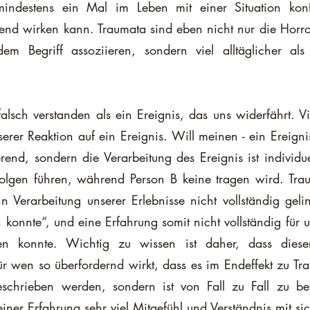
mindestens ein Mal im Leben mit einer Situation konfro
erend wirken kann. Traumata sind eben nicht nur die Horro
dem Begriff assoziieren, sondern viel alltäglicher als
lsch verstanden als ein Ereignis, das uns widerfährt. Vi
rer Reaktion auf ein Ereignis. Will meinen - ein Ereignis 
rend, sondern die Verarbeitung des Ereignis ist individu
olgen führen, während Person B keine tragen wird. Tra
 Verarbeitung unserer Erlebnisse nicht vollständig geli
 konnte“, und eine Erfahrung somit nicht vollständig für un
en konnte. Wichtig zu wissen ist daher, dass diese
für wen so überfordernd wirkt, dass es im Endeffekt zu Tra
eschrieben werden, sondern ist von Fall zu Fall zu bet
ner Erfahrung sehr viel Mitgefühl und Verständnis mit si