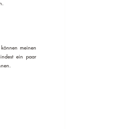
n.
 können meinen 
indest ein paar 
nnen.