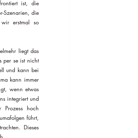
ntiert ist, die 
r-Szenarien, die 
 wir erstmal so 
elmehr liegt das 
per se ist nicht 
ell und kann bei 
uma kann immer 
ngt, wenn etwas 
s integriert und 
r Prozess hoch 
umafolgen führt, 
rachten. Dieses 
ch.