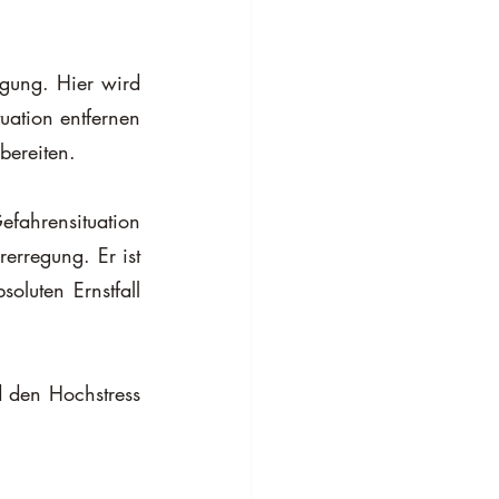
gung. Hier wird 
uation entfernen 
bereiten.
fahrensituation 
rregung. Er ist 
luten Ernstfall 
den Hochstress 