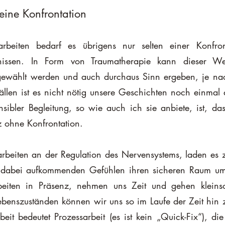
eine Konfrontation
beiten bedarf es übrigens nur selten einer Konfron
gnissen. In Form von Traumatherapie kann dieser We
gewählt werden und auch durchaus Sinn ergeben, je nac
ällen ist es nicht nötig unsere Geschichten noch einmal 
ibler Begleitung, so wie auch ich sie anbiete, ist, das
 ohne Konfrontation.
rbeiten an der Regulation des Nervensystems, laden es 
dabei aufkommenden Gefühlen ihren sicheren Raum um e
iten in Präsenz, nehmen uns Zeit und gehen kleinschr
ebenszuständen können wir uns so im Laufe der Zeit hin 
eit bedeutet Prozessarbeit (es ist kein „Quick-Fix“), die s