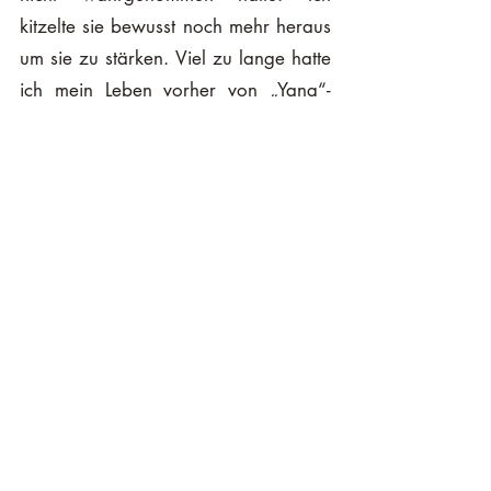
kitzelte sie bewusst noch mehr heraus 
um sie zu stärken. Viel zu lange hatte 
ich mein Leben vorher von „Yang“-
Energien bestimmen lassen, und der 
Überzeugung ich müsse nur machen, 
leisten, „hustlen“. Diese neu entdeckte 
Weichheit, Verletzlichkeit, Intuition, 
Verbundenheit, Geduld und 
Empfänglichkeit hingegen inspirierte 
mich zutiefst und zog mich in ihren 
Bann. 
Ich nehme mein Leben nun als viel 
balancierter wahr. Es gibt Momente 
und Abschnitte in denen es durchaus 